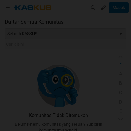
Masuk
Daftar Semua Komunitas
Seluruh KASKUS
*
A
B
C
D
E
Komunitas Tidak Ditemukan
F
Belum ketemu komunitas yang sesuai? Yuk bikin
G
komunitasmu sendiri.