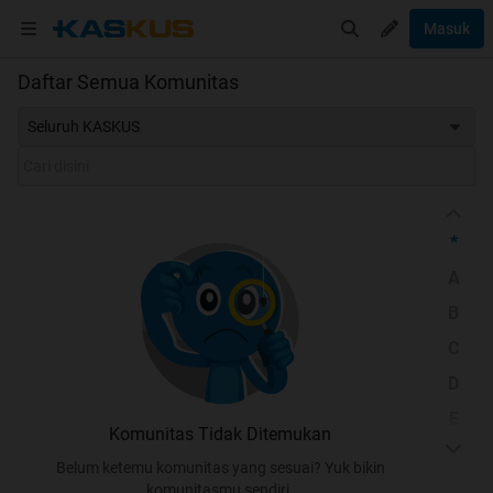
Masuk
Daftar Semua Komunitas
Seluruh KASKUS
*
A
B
C
D
E
Komunitas Tidak Ditemukan
F
Belum ketemu komunitas yang sesuai? Yuk bikin
G
komunitasmu sendiri.