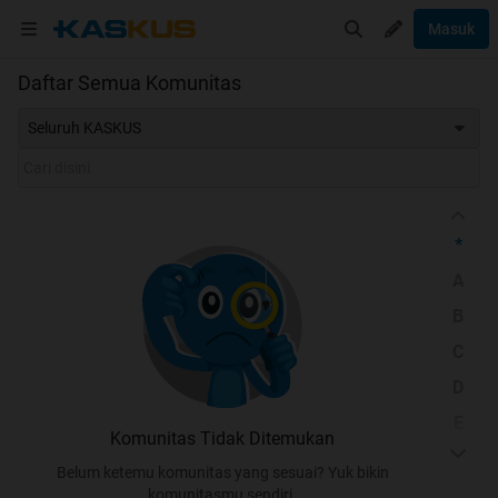
Masuk
Daftar Semua Komunitas
Seluruh KASKUS
*
A
B
C
D
E
Komunitas Tidak Ditemukan
F
Belum ketemu komunitas yang sesuai? Yuk bikin
G
komunitasmu sendiri.