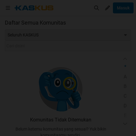
Masuk
Daftar Semua Komunitas
Seluruh KASKUS
*
A
B
C
D
E
Komunitas Tidak Ditemukan
F
Belum ketemu komunitas yang sesuai? Yuk bikin
G
komunitasmu sendiri.