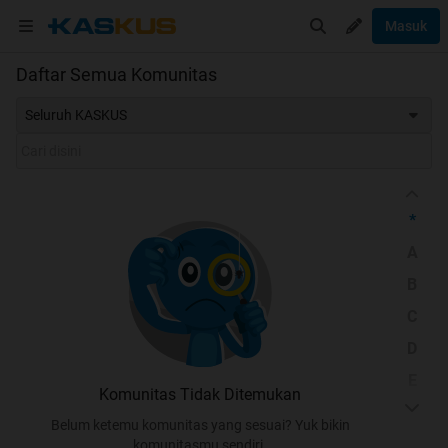
Masuk
Daftar Semua Komunitas
Seluruh KASKUS
*
A
B
C
D
E
Komunitas Tidak Ditemukan
F
Belum ketemu komunitas yang sesuai? Yuk bikin
G
komunitasmu sendiri.