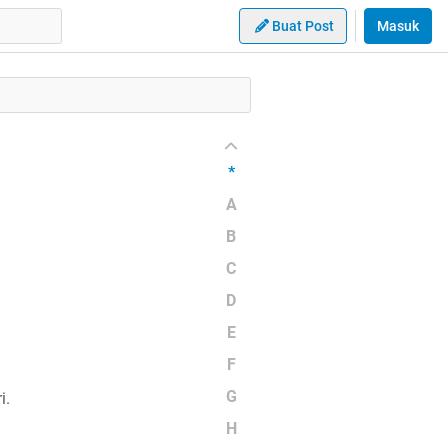
Buat Post
Masuk
*
A
B
C
D
E
F
G
i.
H