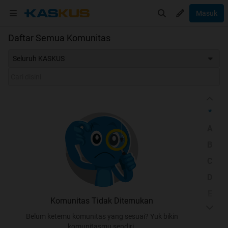
Masuk
Daftar Semua Komunitas
Seluruh KASKUS
*
A
B
C
D
E
Komunitas Tidak Ditemukan
F
Belum ketemu komunitas yang sesuai? Yuk bikin
G
komunitasmu sendiri.