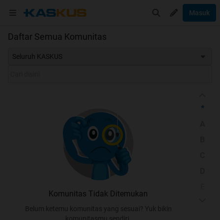
Masuk
Daftar Semua Komunitas
Seluruh KASKUS
*
A
B
C
D
E
Komunitas Tidak Ditemukan
F
Belum ketemu komunitas yang sesuai? Yuk bikin
G
komunitasmu sendiri.