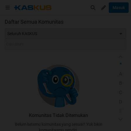
Masuk
Daftar Semua Komunitas
Seluruh KASKUS
*
A
B
C
D
E
Komunitas Tidak Ditemukan
F
Belum ketemu komunitas yang sesuai? Yuk bikin
G
komunitasmu sendiri.