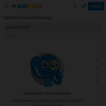
Masuk
Daftar Semua Komunitas
Seluruh KASKUS
*
A
B
C
D
E
Komunitas Tidak Ditemukan
F
Belum ketemu komunitas yang sesuai? Yuk bikin
G
komunitasmu sendiri.