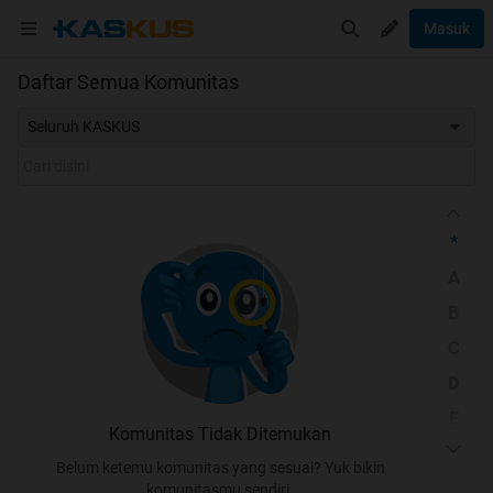
Masuk
Daftar Semua Komunitas
Seluruh KASKUS
*
A
B
C
D
E
Komunitas Tidak Ditemukan
F
Belum ketemu komunitas yang sesuai? Yuk bikin
G
komunitasmu sendiri.