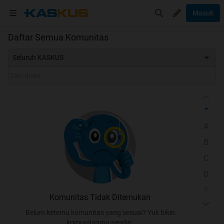
Masuk
Daftar Semua Komunitas
Seluruh KASKUS
*
A
B
C
D
E
Komunitas Tidak Ditemukan
F
Belum ketemu komunitas yang sesuai? Yuk bikin
G
komunitasmu sendiri.