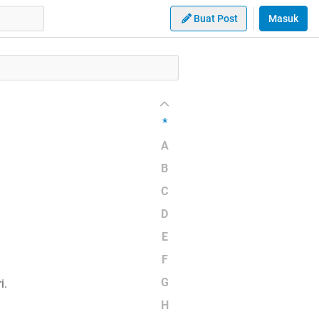
Buat Post
Masuk
*
A
B
C
D
E
F
G
i.
H