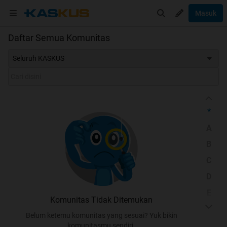
Masuk
Daftar Semua Komunitas
Seluruh KASKUS
*
A
B
C
D
E
Komunitas Tidak Ditemukan
F
Belum ketemu komunitas yang sesuai? Yuk bikin
G
komunitasmu sendiri.