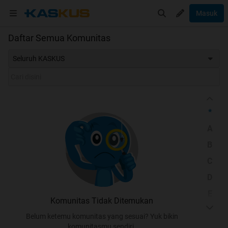
Masuk
Daftar Semua Komunitas
Seluruh KASKUS
*
A
B
C
D
E
Komunitas Tidak Ditemukan
F
Belum ketemu komunitas yang sesuai? Yuk bikin
G
komunitasmu sendiri.