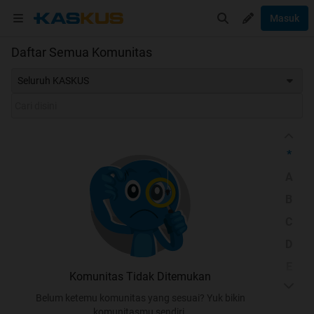
Masuk
Daftar Semua Komunitas
Seluruh KASKUS
*
A
B
C
D
E
Komunitas Tidak Ditemukan
F
Belum ketemu komunitas yang sesuai? Yuk bikin
G
komunitasmu sendiri.