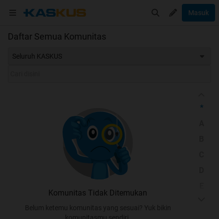
Masuk
Daftar Semua Komunitas
Seluruh KASKUS
*
A
B
C
D
E
Komunitas Tidak Ditemukan
F
Belum ketemu komunitas yang sesuai? Yuk bikin
G
komunitasmu sendiri.