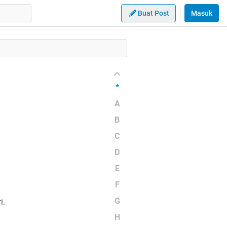
Buat Post
Masuk
*
A
B
C
D
E
F
G
i.
H