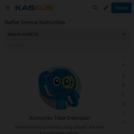
Masuk
Daftar Semua Komunitas
Seluruh KASKUS
*
A
B
C
D
E
Komunitas Tidak Ditemukan
F
Belum ketemu komunitas yang sesuai? Yuk bikin
G
komunitasmu sendiri.