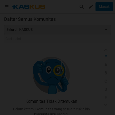
Masuk
Daftar Semua Komunitas
Seluruh KASKUS
*
A
B
C
D
E
Komunitas Tidak Ditemukan
F
Belum ketemu komunitas yang sesuai? Yuk bikin
G
komunitasmu sendiri.