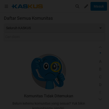
Masuk
Daftar Semua Komunitas
Seluruh KASKUS
*
A
B
C
D
E
Komunitas Tidak Ditemukan
F
Belum ketemu komunitas yang sesuai? Yuk bikin
G
komunitasmu sendiri.