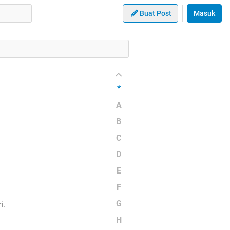
Buat Post
Masuk
*
A
B
C
D
E
F
G
i.
H