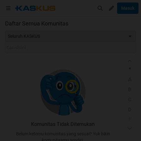
Masuk
Daftar Semua Komunitas
Seluruh KASKUS
*
A
B
C
D
E
Komunitas Tidak Ditemukan
F
Belum ketemu komunitas yang sesuai? Yuk bikin
G
komunitasmu sendiri.