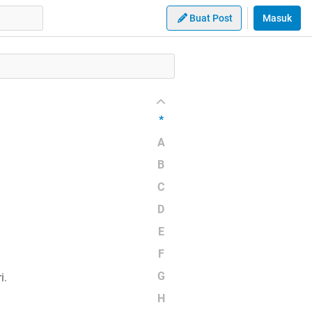
Buat Post
Masuk
*
A
B
C
D
E
F
G
i.
H