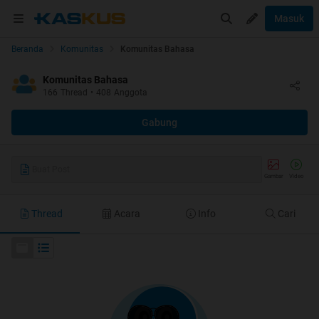
Masuk
Beranda
Komunitas
Komunitas Bahasa
Komunitas Bahasa
166
Thread
•
408
Anggota
Gabung
Buat Post
Gambar
Video
Thread
Acara
Info
Cari