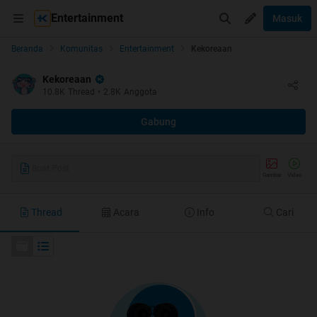
Entertainment
Masuk
Beranda
Komunitas
Entertainment
Kekoreaan
Kekoreaan
10.8K
Thread
•
2.8K
Anggota
Gabung
Buat Post
Gambar
Video
Thread
Acara
Info
Cari