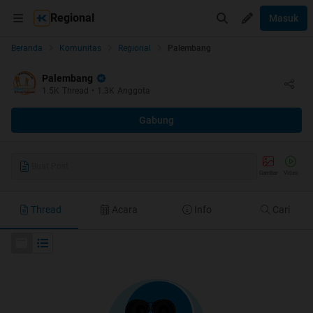
Regional
Masuk
Beranda
Komunitas
Regional
Palembang
Palembang
1.5K
Thread
•
1.3K
Anggota
Gabung
Buat Post
Gambar
Video
Thread
Acara
Info
Cari