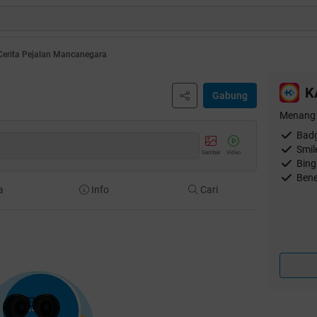
Cerita Pejalan Mancanegara
K
Gabung
Menang 
Badg
Smil
Gambar
Video
Bing
Bene
a
Info
Cari