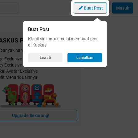
Buat Post
Masuk
Buat Post
Klik di sini untuk mulai membuat post
ASKUS Plus
di Kaskus
banyak hanya dengan
25 ribu
/bulan!
Lewati
Lanjutkan
e Exclusive
ey Exclusive
kai Avatar Exclusive
fit Menarik Lainnya!
Upgrade Sekarang!