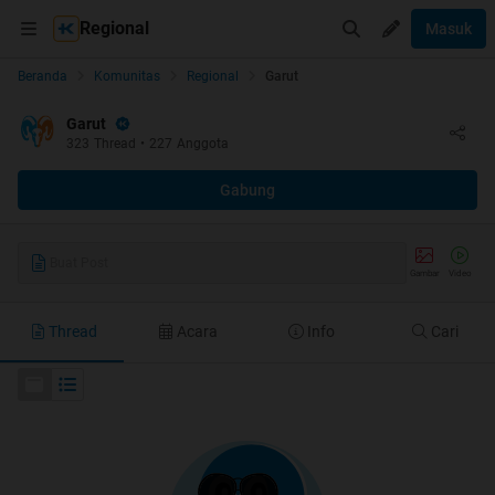
Regional
Masuk
Beranda
Komunitas
Regional
Garut
Garut
323
Thread
•
227
Anggota
Gabung
Buat Post
Gambar
Video
Thread
Acara
Info
Cari