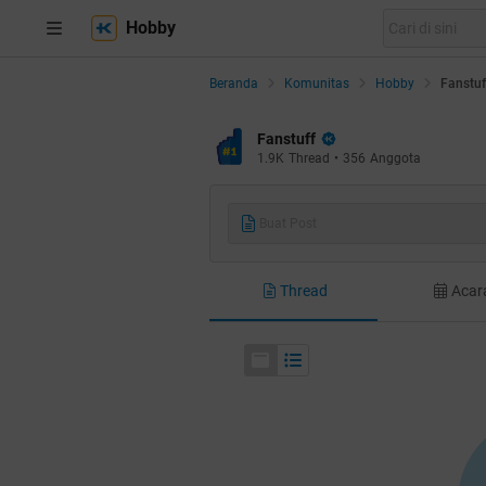
Hobby
Beranda
Komunitas
Hobby
Fanstuf
Fanstuff
1.9K
Thread
•
356
Anggota
Buat Post
Thread
Acar