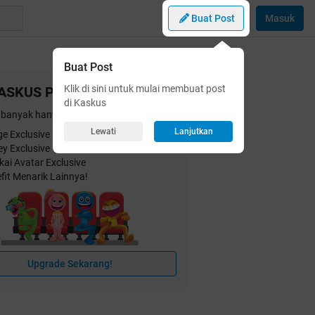
Buat Post
Masuk
Buat Post
Klik di sini untuk mulai membuat post
ASKUS Plus
di Kaskus
banyak hanya dengan
25 ribu
/bulan!
Lewati
Lanjutkan
e Exclusive
ey Exclusive
kai Avatar Exclusive
fit Menarik Lainnya!
Upgrade Sekarang!