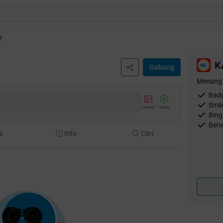
f
K
Gabung
Menang 
Badg
Smil
Gambar
Video
Bing
Bene
a
Info
Cari