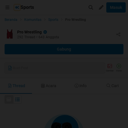
Sports
Masuk
Beranda
Komunitas
Sports
Pro Wrestling
Pro Wrestling
292
Thread
•
643
Anggota
Gabung
Buat Post
Gambar
Video
Thread
Acara
Info
Cari