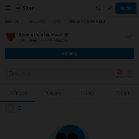
Story
Masuk
Beranda
Komunitas
Story
Stories from the Heart
Stories from the Heart
33K
Thread
•
54.4K
Anggota
Gabung
Buat Post
Gambar
Video
Thread
Acara
Info
Cari