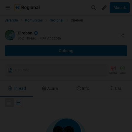
Regional
Masuk
Beranda
Komunitas
Regional
Cirebon
Cirebon
852
Thread
•
484
Anggota
Gabung
Buat Post
Gambar
Video
Thread
Acara
Info
Cari