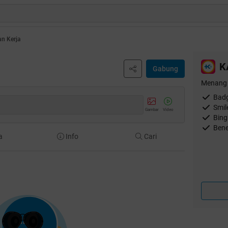
n Kerja
K
Gabung
Menang 
Badg
Smil
Gambar
Video
Bing
Bene
a
Info
Cari