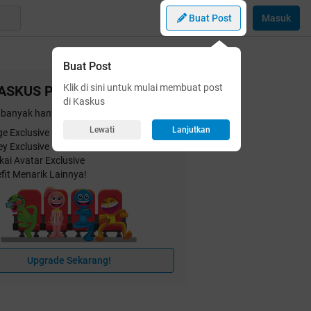
Buat Post
Masuk
Buat Post
Klik di sini untuk mulai membuat post
ASKUS Plus
di Kaskus
banyak hanya dengan
25 ribu
/bulan!
Lewati
Lanjutkan
e Exclusive
ey Exclusive
kai Avatar Exclusive
fit Menarik Lainnya!
Upgrade Sekarang!