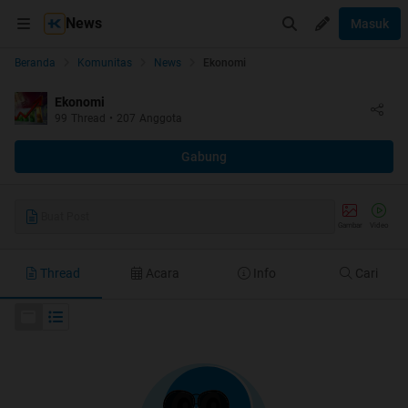
News
Masuk
Beranda
Komunitas
News
Ekonomi
Ekonomi
99
Thread
•
207
Anggota
Gabung
Buat Post
Gambar
Video
Thread
Acara
Info
Cari