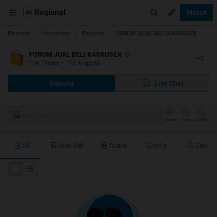
Regional
Masuk
Beranda
Komunitas
Regional
FORUM JUAL BELI KASKUSER
FORUM JUAL BELI KASKUSER
116
Thread
•
112
Anggota
Gabung
Live Chat
Buat Post
Gambar
Video
Jual/Beli
All
Jual Beli
Acara
Info
Cari