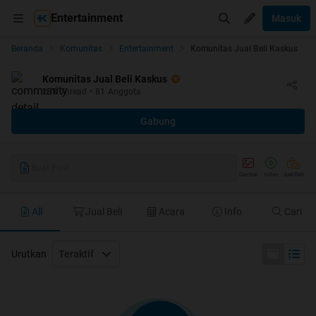
Entertainment
Masuk
Beranda
Komunitas
Entertainment
Komunitas Jual Beli Kaskus
Komunitas Jual Beli Kaskus
238
Thread
•
81
Anggota
Gabung
Buat Post
Gambar
Video
Jual/Beli
All
Jual Beli
Acara
Info
Cari
Urutkan
Teraktif