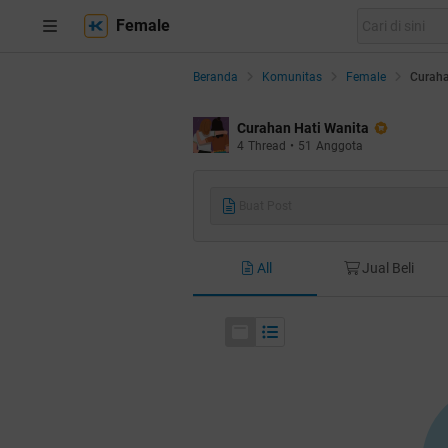
Female
Beranda
Komunitas
Female
Curaha
Curahan Hati Wanita
4
Thread
•
51
Anggota
Buat Post
All
Jual Beli