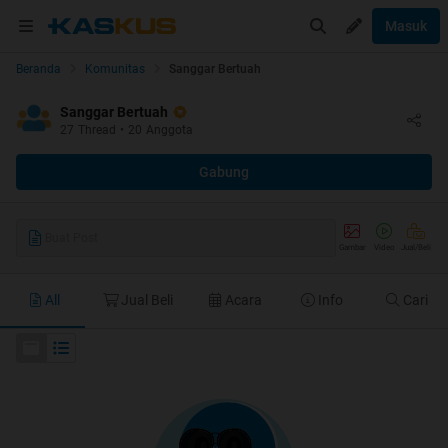
Masuk
Beranda
Komunitas
Sanggar Bertuah
Sanggar Bertuah
27
Thread
•
20
Anggota
Gabung
Buat Post
Gambar
Video
Jual/Beli
All
Jual Beli
Acara
Info
Cari