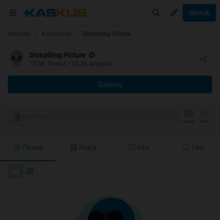
Masuk
Beranda
Komunitas
Disturbing Picture
Disturbing Picture
13.5K
Thread
•
24.2K
Anggota
Gabung
Buat Post
Gambar
Video
Thread
Acara
Info
Cari