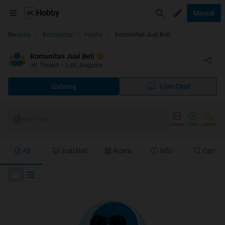
Hobby
Masuk
Beranda
Komunitas
Hobby
Komunitas Jual Beli
Komunitas Jual Beli
3K
Thread
•
5.6K
Anggota
Gabung
Live Chat
Buat Post
Gambar
Video
Jual/Beli
All
Jual Beli
Acara
Info
Cari