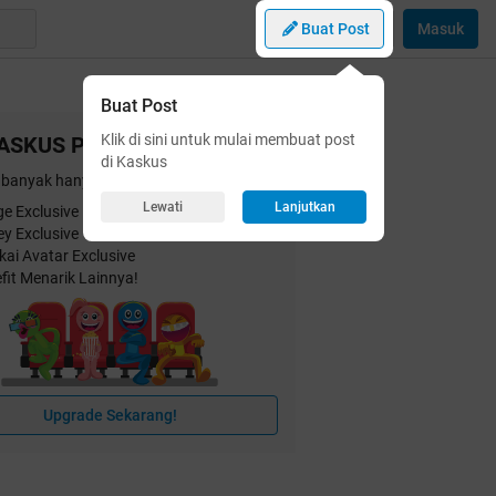
Buat Post
Masuk
Buat Post
Klik di sini untuk mulai membuat post
ASKUS Plus
di Kaskus
banyak hanya dengan
25 ribu
/bulan!
Lewati
Lanjutkan
e Exclusive
ey Exclusive
kai Avatar Exclusive
fit Menarik Lainnya!
Upgrade Sekarang!