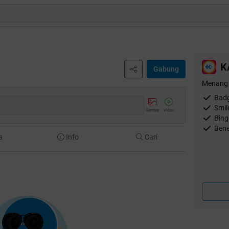
K
Gabung
Menang 
Badg
Smil
Gambar
Video
Bing
Bene
a
Info
Cari