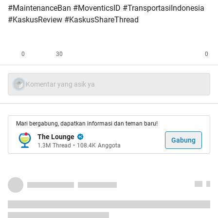
#MaintenanceBan #MoventicsID #TransportasiIndonesia
#KaskusReview #KaskusShareThread
0
30
0
Komentar yang asik ya
Mari bergabung, dapatkan informasi dan teman baru!
The Lounge
Gabung
1.3M
Thread
•
108.4K
Anggota