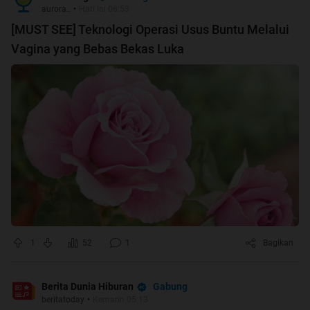
aurora..
•
Hari ini 06:53
[MUST SEE] Teknologi Operasi Usus Buntu Melalui
Vagina yang Bebas Bekas Luka
1
52
1
Bagikan
Gabung
Berita Dunia Hiburan
beritatoday
•
Kemarin 05:13