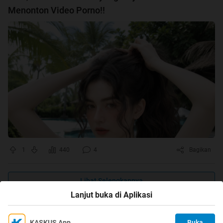
Menonton Video Porno!!
1
440
4
Bagikan
Lihat Selengkapnya
Lanjut buka di Aplikasi
KASKUS App
Buka