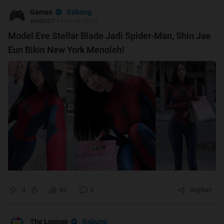
Gabung
Games
amdar07
•
Hari ini 06:03
Model Eve Stellar Blade Jadi Spider-Man, Shin Jae
Eun Bikin New York Menoleh!
4
69
6
Bagikan
Gabung
The Lounge