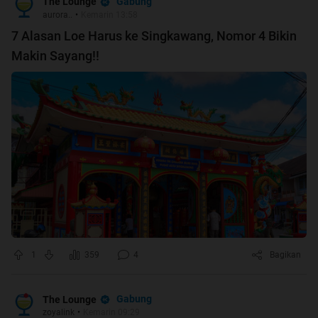
Gabung
The Lounge
aurora..
•
Kemarin 13:58
7 Alasan Loe Harus ke Singkawang, Nomor 4 Bikin
Makin Sayang!!
1
359
4
Bagikan
Gabung
The Lounge
zoyalink
•
Kemarin 09:29