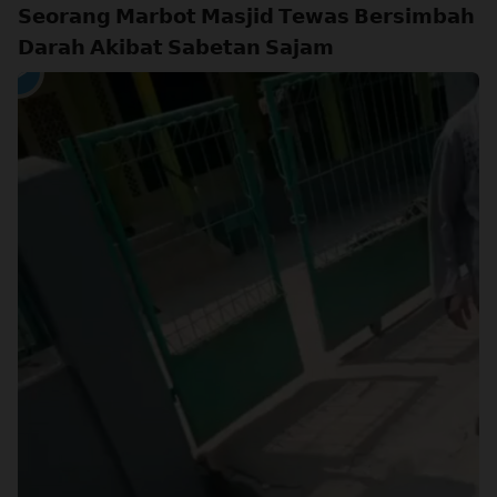
𝗦𝗲𝗼𝗿𝗮𝗻𝗴 𝗠𝗮𝗿𝗯𝗼𝘁 𝗠𝗮𝘀𝗷𝗶𝗱 𝗧𝗲𝘄𝗮𝘀 𝗕𝗲𝗿𝘀𝗶𝗺𝗯𝗮𝗵
𝗗𝗮𝗿𝗮𝗵 𝗔𝗸𝗶𝗯𝗮𝘁 𝗦𝗮𝗯𝗲𝘁𝗮𝗻 𝗦𝗮𝗷𝗮𝗺