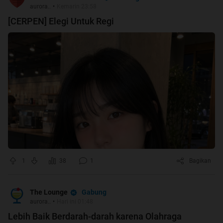
aurora..
•
Kemarin 23:58
[CERPEN] Elegi Untuk Regi
1
38
1
Bagikan
Gabung
The Lounge
aurora..
•
Hari ini 01:48
Lebih Baik Berdarah-darah karena Olahraga