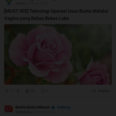
aurora..
•
Hari ini 06:53
[MUST SEE] Teknologi Operasi Usus Buntu Melalui
Vagina yang Bebas Bekas Luka
1
92
2
Bagikan
Gabung
Berita Dunia Hiburan
beritatoday
•
Kemarin 05:13