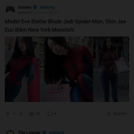
Gabung
Games
amdar07
•
Hari ini 06:03
Model Eve Stellar Blade Jadi Spider-Man, Shin Jae
Eun Bikin New York Menoleh!
4
99
8
Bagikan
Gabung
The Lounge