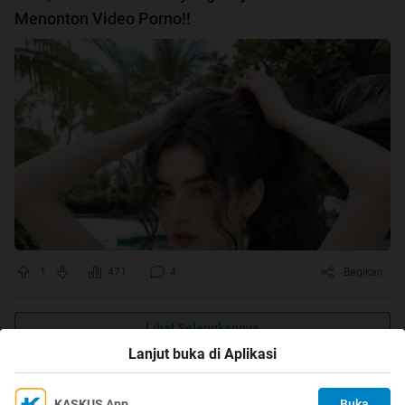
Menonton Video Porno!!
1
471
4
Bagikan
Lihat Selengkapnya
Lanjut buka di Aplikasi
KASKUS App
Buka