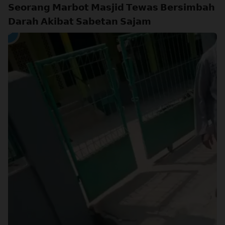
𝗦𝗲𝗼𝗿𝗮𝗻𝗴 𝗠𝗮𝗿𝗯𝗼𝘁 𝗠𝗮𝘀𝗷𝗶𝗱 𝗧𝗲𝘄𝗮𝘀 𝗕𝗲𝗿𝘀𝗶𝗺𝗯𝗮𝗵
𝗗𝗮𝗿𝗮𝗵 𝗔𝗸𝗶𝗯𝗮𝘁 𝗦𝗮𝗯𝗲𝘁𝗮𝗻 𝗦𝗮𝗷𝗮𝗺