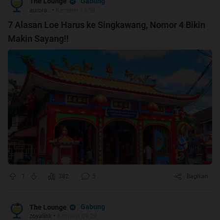
Gabung
The Lounge
aurora..
•
Kemarin 13:58
7 Alasan Loe Harus ke Singkawang, Nomor 4 Bikin
Makin Sayang!!
1
382
5
Bagikan
Gabung
The Lounge
zoyalink
•
Kemarin 09:29