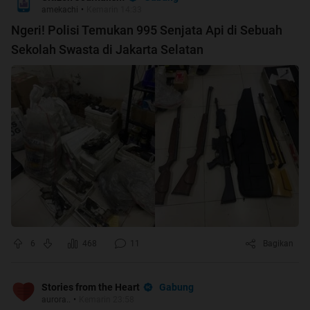
amekachi
•
Kemarin 14:33
Ngeri! Polisi Temukan 995 Senjata Api di Sebuah
Sekolah Swasta di Jakarta Selatan
6
468
11
Bagikan
Gabung
Stories from the Heart
aurora..
•
Kemarin 23:58