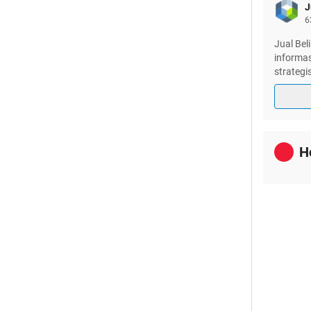
J
6
Jual Bel
informas
strategi
H