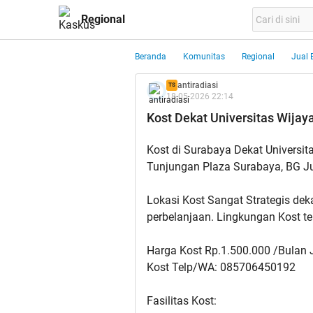
Regional
Beranda
Komunitas
Regional
Jual 
antiradiasi
TS
18-05-2026 22:14
Kost Dekat Universitas Wijay
Kost di Surabaya Dekat Universit
Tunjungan Plaza Surabaya, BG Ju
Lokasi Kost Sangat Strategis de
perbelanjaan. Lingkungan Kost t
Harga Kost Rp.1.500.000 /Bulan 
Kost Telp/WA: 085706450192
Fasilitas Kost: