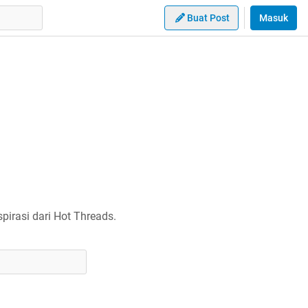
Buat Post
Masuk
irasi dari Hot Threads.