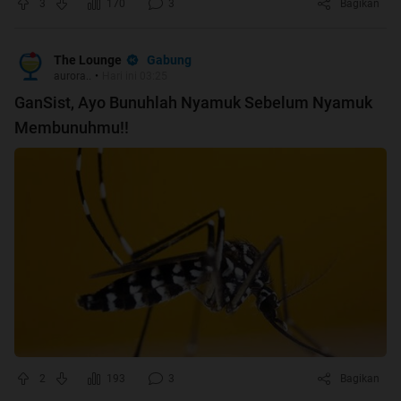
3
170
3
Bagikan
Gabung
The Lounge
aurora..
•
Hari ini 03:25
GanSist, Ayo Bunuhlah Nyamuk Sebelum Nyamuk
Membunuhmu!!
2
193
3
Bagikan