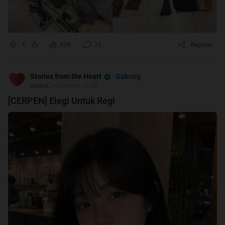
6
826
23
Bagikan
Gabung
Stories from the Heart
aurora..
•
Kemarin 23:58
[CERPEN] Elegi Untuk Regi