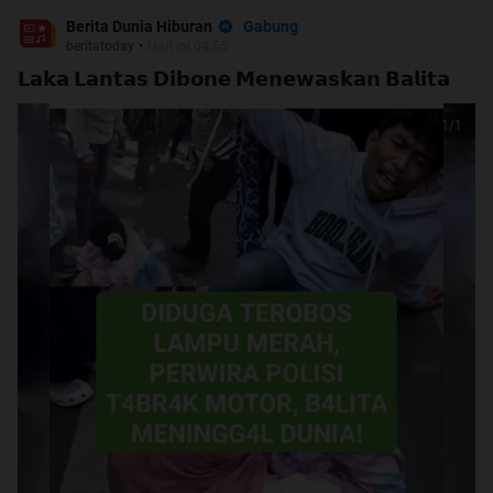
Gabung
Berita Dunia Hiburan
beritatoday
•
Hari ini 04:55
𝗟𝗮𝗸𝗮 𝗟𝗮𝗻𝘁𝗮𝘀 𝗗𝗶𝗯𝗼𝗻𝗲 𝗠𝗲𝗻𝗲𝘄𝗮𝘀𝗸𝗮𝗻 𝗕𝗮𝗹𝗶𝘁𝗮
1
/
1